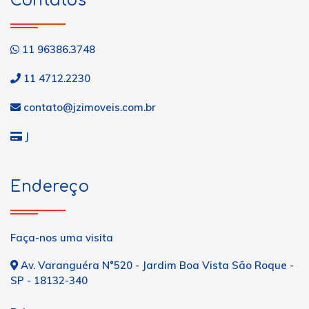
Contatos
11 96386.3748
11 4712.2230
contato@jzimoveis.com.br
J
Endereço
Faça-nos uma visita
Av. Varanguéra N°520 - Jardim Boa Vista São Roque -
SP - 18132-340