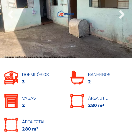
DORMITÓRIOS
BANHEIROS
3
2
VAGAS
ÁREA ÚTIL
2
280 m²
ÁREA TOTAL
280 m²