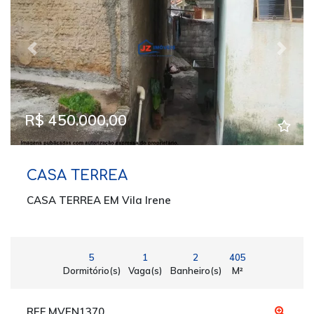
Previous
Next
R$ 450.000,00
CASA TERREA
CASA TERREA EM Vila Irene
5
1
2
405
Dormitório(s)
Vaga(s)
Banheiro(s)
M²
REF MVEN1370