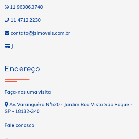
11 96386.3748
11 4712.2230
contato@jzimoveis.com.br
J
Endereço
Faça-nos uma visita
Av. Varanguéra N°520 - Jardim Boa Vista São Roque -
SP - 18132-340
Fale conosco