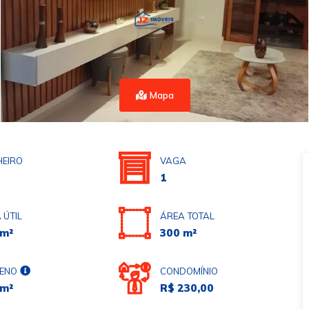
Mapa
EIRO
VAGA
1
 ÚTIL
ÁREA TOTAL
 m²
300 m²
ENO
CONDOMÍNIO
 m²
R$ 230,00