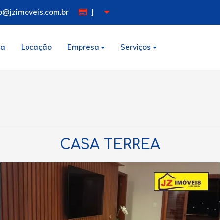
o@jzimoveis.com.br
J
da
Locação
Empresa
Serviços
CASA TERREA