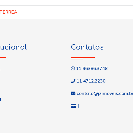
 TERREA
tucional
Contatos
11 96386.3748
o
11 4712.2230
contato@jzimoveis.com.b
a
J
s