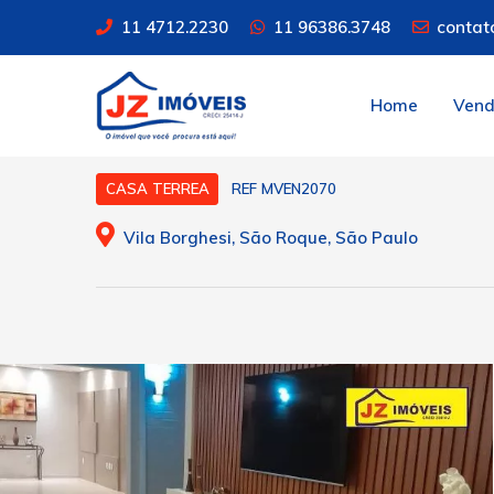
11 4712.2230
11 96386.3748
contat
Home
Ven
REF MVEN2070
CASA TERREA
Vila Borghesi, São Roque, São Paulo