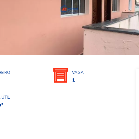
EIRO
VAGA
1
 ÚTIL
m²