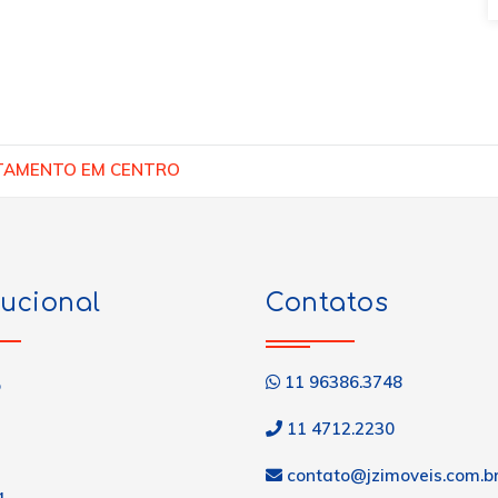
TAMENTO EM CENTRO
tucional
Contatos
11 96386.3748
o
11 4712.2230
contato@jzimoveis.com.b
a