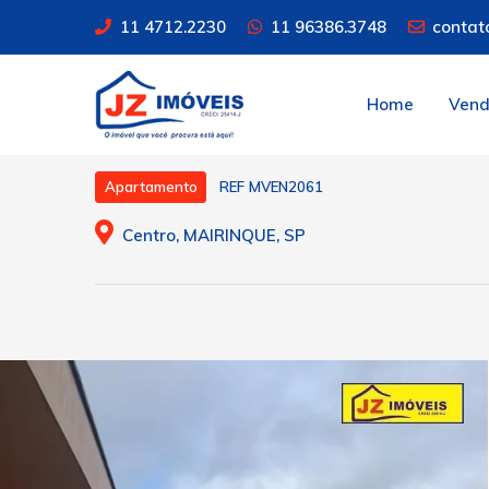
11 4712.2230
11 96386.3748
contat
Home
Ven
REF MVEN2061
Apartamento
Centro, MAIRINQUE, SP