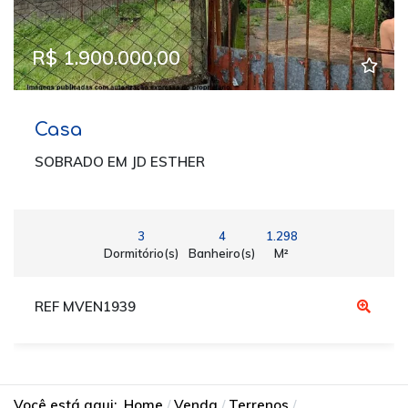
R$ 1.900.000,00
Casa
SOBRADO EM JD ESTHER
3
4
1.298
Dormitório(s)
Banheiro(s)
M²
REF MVEN1939
Você está aqui:
Home
Venda
Terrenos