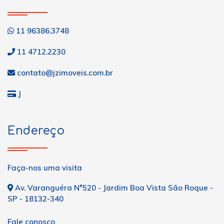
11 96386.3748
11 4712.2230
contato@jzimoveis.com.br
J
Endereço
Faça-nos uma visita
Av. Varanguéra N°520 - Jardim Boa Vista São Roque -
SP - 18132-340
Fale conosco