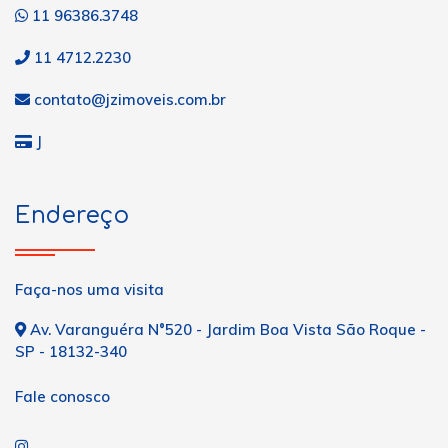
11 96386.3748
11 4712.2230
contato@jzimoveis.com.br
J
Endereço
Faça-nos uma visita
Av. Varanguéra N°520 - Jardim Boa Vista São Roque -
SP - 18132-340
Fale conosco