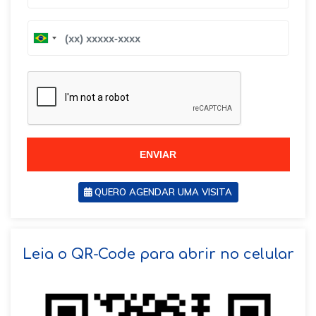
B
B
r
r
a
a
z
z
i
i
l
l
+
+
5
5
5
5
ENVIAR
QUERO AGENDAR UMA VISITA
SOLICITAR AGENDAMENTO
Leia o QR-Code para abrir no celular
VOLTAR