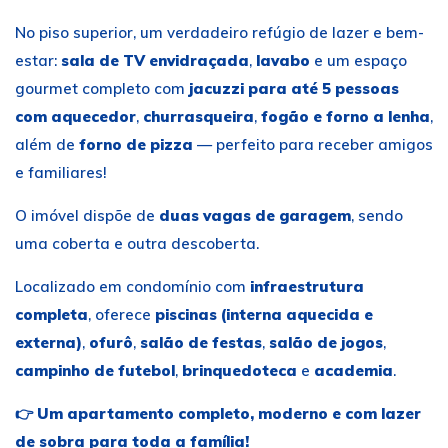
No piso superior, um verdadeiro refúgio de lazer e bem-
estar:
sala de TV envidraçada
,
lavabo
e um espaço
gourmet completo com
jacuzzi para até 5 pessoas
com aquecedor
,
churrasqueira
,
fogão e forno a lenha
,
além de
forno de pizza
— perfeito para receber amigos
e familiares!
O imóvel dispõe de
duas vagas de garagem
, sendo
uma coberta e outra descoberta.
Localizado em condomínio com
infraestrutura
completa
, oferece
piscinas (interna aquecida e
externa)
,
ofurô
,
salão de festas
,
salão de jogos
,
campinho de futebol
,
brinquedoteca
e
academia
.
👉
Um apartamento completo, moderno e com lazer
de sobra para toda a família!