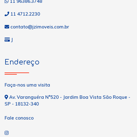
11 96386.3748
11 4712.2230
contato@jzimoveis.com.br
J
Endereço
Faça-nos uma visita
Av. Varanguéra N°520 - Jardim Boa Vista São Roque -
SP - 18132-340
Fale conosco