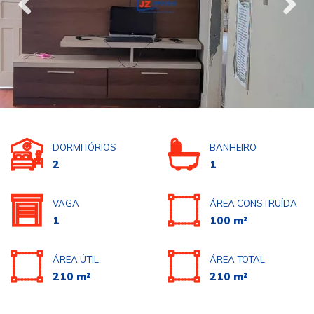
DORMITÓRIOS
BANHEIRO
2
1
VAGA
ÁREA CONSTRUÍDA
1
100 m²
ÁREA ÚTIL
ÁREA TOTAL
210 m²
210 m²