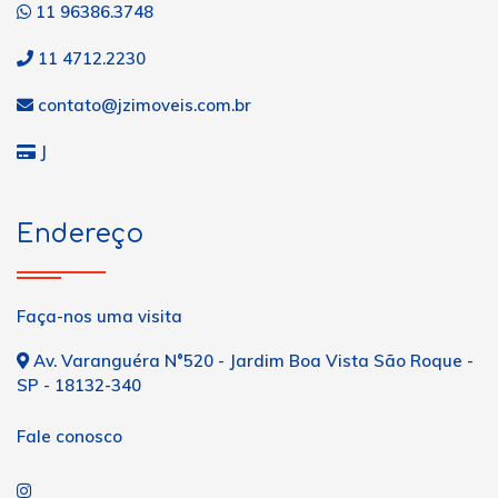
11 96386.3748
11 4712.2230
contato@jzimoveis.com.br
J
Endereço
Faça-nos uma visita
Av. Varanguéra N°520 - Jardim Boa Vista São Roque -
SP - 18132-340
Fale conosco