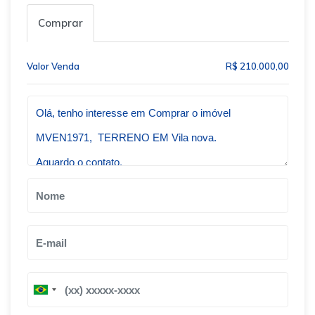
Comprar
Valor Venda
R$ 210.000,00
Qual o melhor dia e horário pra você?
B
B
r
r
a