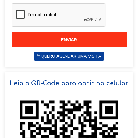
a
z
z
i
i
l
l
+
+
5
5
5
5
ENVIAR
QUERO AGENDAR UMA VISITA
SOLICITAR AGENDAMENTO
Leia o QR-Code para abrir no celular
VOLTAR