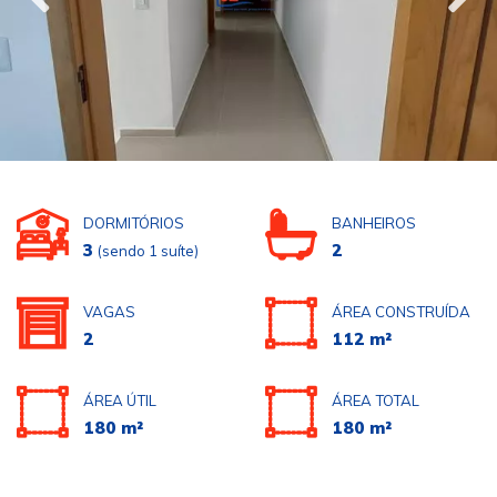
DORMITÓRIOS
BANHEIROS
3
2
(sendo 1 suíte)
VAGAS
ÁREA CONSTRUÍDA
2
112 m²
ÁREA ÚTIL
ÁREA TOTAL
180 m²
180 m²