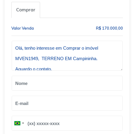
Comprar
Valor Venda
R$ 170.000,00
Qual o melhor dia e horário pra você?
B
B
r
r
a