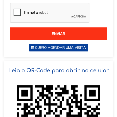
a
z
z
i
i
l
l
+
+
5
5
5
5
ENVIAR
QUERO AGENDAR UMA VISITA
SOLICITAR AGENDAMENTO
Leia o QR-Code para abrir no celular
VOLTAR