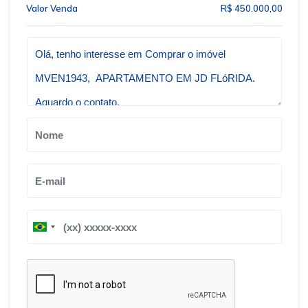
Valor Venda
R$ 450.000,00
Qual o melhor dia e horário pra você?
B
B
r
r
a
a
z
z
i
i
l
l
+
+
5