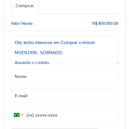
Comprar
Valor Venda
R$ 800.000,00
Qual o melhor dia e horário pra você?
B
B
r
r
a
a
z