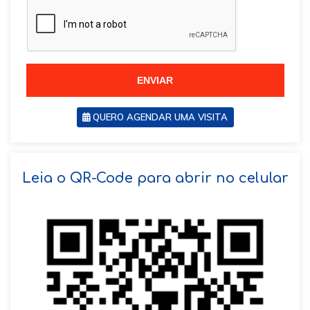
z
i
i
l
l
+
+
5
5
5
5
ENVIAR
QUERO AGENDAR UMA VISITA
SOLICITAR AGENDAMENTO
Leia o QR-Code para abrir no celular
VOLTAR