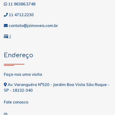
11 96386.3748
11 4712.2230
contato@jzimoveis.com.br
J
Endereço
Faça-nos uma visita
Av. Varanguéra N°520 - Jardim Boa Vista São Roque -
SP - 18132-340
Fale conosco