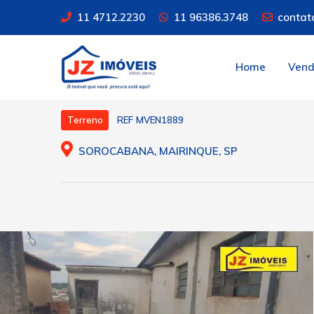
11 4712.2230
11 96386.3748
contat
Home
Ven
REF MVEN1889
Terreno
SOROCABANA, MAIRINQUE, SP