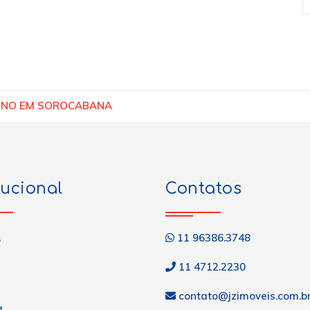
ENO EM SOROCABANA
tucional
Contatos
11 96386.3748
o
11 4712.2230
contato@jzimoveis.com.b
a