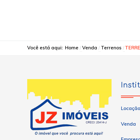
Você está aqui:
Home
Venda
Terrenos
TERR
Insti
Locaçã
Venda
Empres