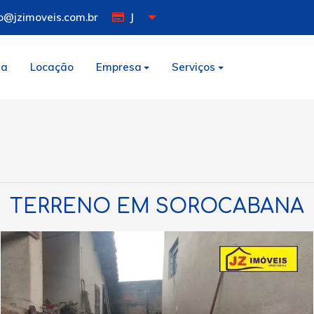
o@jzimoveis.com.br
J
da
Locação
Empresa
Serviços
TERRENO EM SOROCABANA