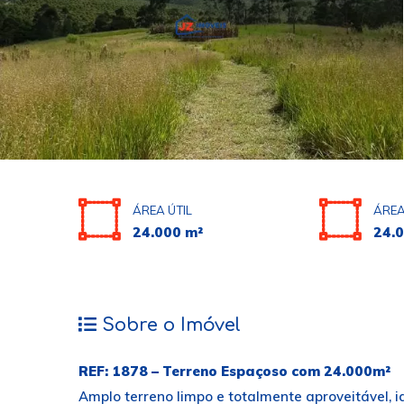
ÁREA ÚTIL
ÁREA
24.000 m²
24.
Sobre o Imóvel
REF: 1878 – Terreno Espaçoso com 24.000m²
Amplo terreno limpo e totalmente aproveitável, 