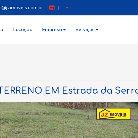
o@jzimoveis.com.br
J
da
Locação
Empresa
Serviços
TERRENO EM Estrada da Serr