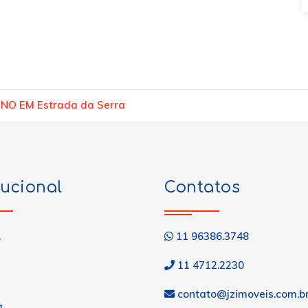
NO EM Estrada da Serra
tucional
Contatos
11 96386.3748
o
11 4712.2230
contato@jzimoveis.com.b
a