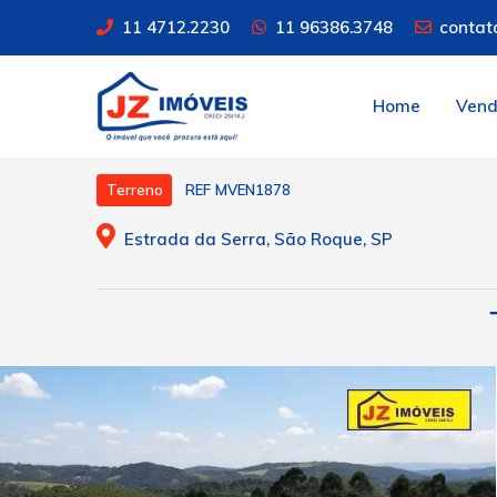
11 4712.2230
11 96386.3748
contat
Home
Ven
REF MVEN1878
Terreno
Estrada da Serra, São Roque, SP