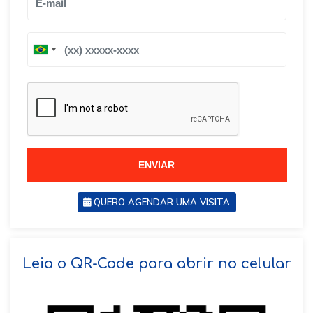
B
B
r
r
a
a
z
z
i
i
l
l
+
+
5
5
5
5
ENVIAR
QUERO AGENDAR UMA VISITA
SOLICITAR AGENDAMENTO
Leia o QR-Code para abrir no celular
VOLTAR