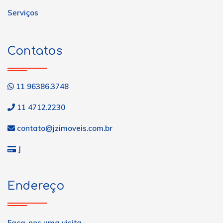
Serviços
Contatos
11 96386.3748
11 4712.2230
contato@jzimoveis.com.br
J
Endereço
Faça-nos uma visita