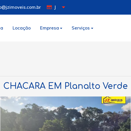
o@jzimoveis.com.br
J
da
Locação
Empresa
Serviços
CHACARA EM Planalto Verde