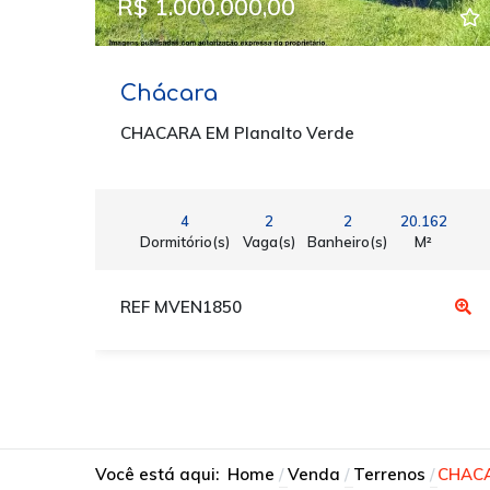
R$ 1.000.000,00
Chácara
CHACARA EM Planalto Verde
4
2
2
20.162
Dormitório(s)
Vaga(s)
Banheiro(s)
M²
REF MVEN1850
Você está aqui:
Home
Venda
Terrenos
CHACA