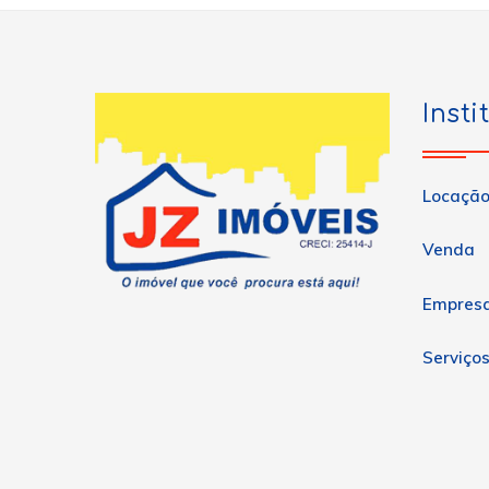
Insti
Locaçã
Venda
Empres
Serviço