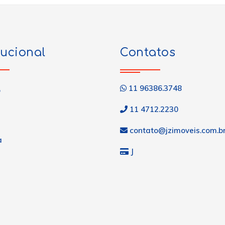
tucional
Contatos
11 96386.3748
o
11 4712.2230
contato@jzimoveis.com.b
a
J
s