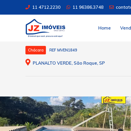
11 4712.2230
11 96386.3748
contat
Home
Ven
REF MVEN1849
Chácara
PLANALTO VERDE, São Roque, SP