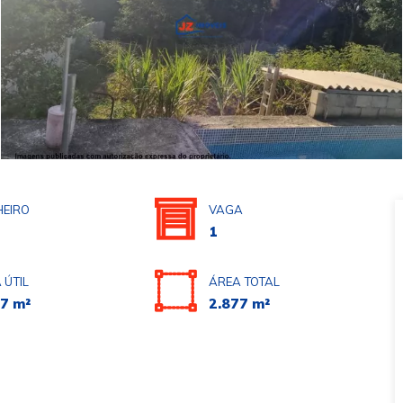
EIRO
VAGA
1
 ÚTIL
ÁREA TOTAL
7 m²
2.877 m²