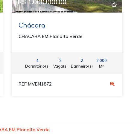
R$ 1.000.000,00
Chácara
CHACARA EM Planalto Verde
4
2
2
2.000
Dormitório(s)
Vaga(s)
Banheiro(s)
M²
REF MVEN1872
RA EM Planalto Verde