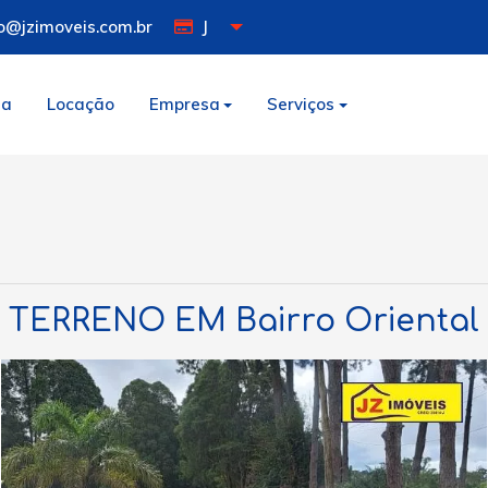
o@jzimoveis.com.br
J
da
Locação
Empresa
Serviços
TERRENO EM Bairro Oriental