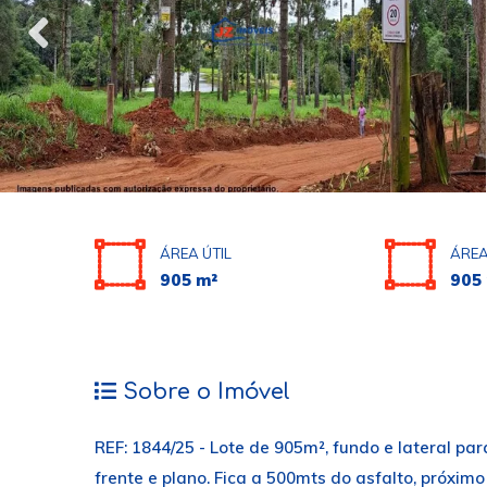
ÁREA ÚTIL
ÁREA
905 m²
905
Sobre o Imóvel
REF: 1844/25 - Lote de 905m², fundo e lateral pa
frente e plano. Fica a 500mts do asfalto, próxim