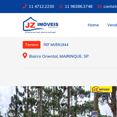
11 4712.2230
11 96386.3748
contat
Home
Ven
REF MVEN1844
Terreno
Bairro Oriental, MAIRINQUE, SP