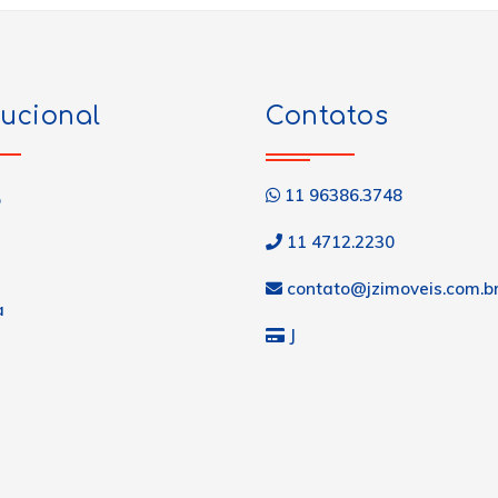
tucional
Contatos
11 96386.3748
o
11 4712.2230
contato@jzimoveis.com.b
a
J
s