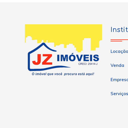
Insti
Locaçã
Venda
Empres
Serviço