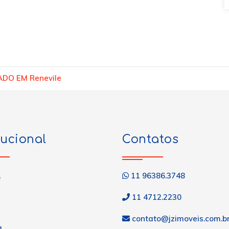
DO EM Renevile
tucional
Contatos
11 96386.3748
o
11 4712.2230
contato@jzimoveis.com.b
a