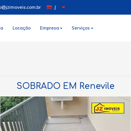
o@jzimoveis.com.br
J
da
Locação
Empresa
Serviços
SOBRADO EM Renevile