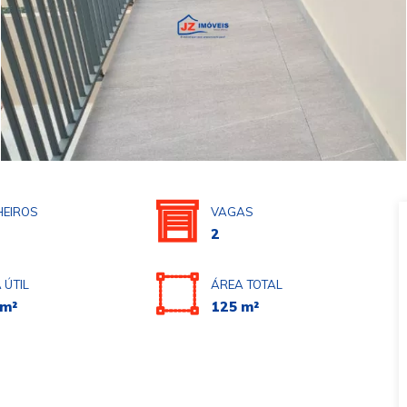
EIROS
VAGAS
2
 ÚTIL
ÁREA TOTAL
 m²
125 m²