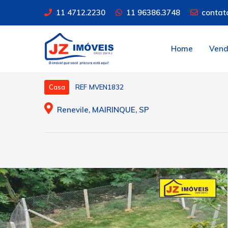
11 4712.2230
11 96386.3748
contat
Home
Ven
REF MVEN1832
Casa
Renevile, MAIRINQUE, SP