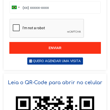
B
B
r
r
a
a
z
z
i
i
l
l
+
+
5
5
5
5
ENVIAR
QUERO AGENDAR UMA VISITA
SOLICITAR AGENDAMENTO
Leia o QR-Code para abrir no celular
VOLTAR