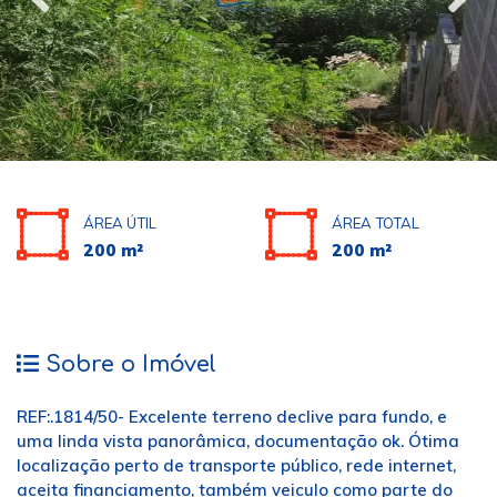
ÁREA ÚTIL
ÁREA TOTAL
200 m²
200 m²
Sobre o Imóvel
REF:.1814/50- Excelente terreno declive para fundo, e
uma linda vista panorâmica, documentação ok. Ótima
localização perto de transporte público, rede internet,
aceita financiamento, também veiculo como parte do