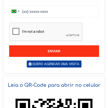
B
B
r
r
a
a
z
z
i
i
l
l
+
+
5
5
5
5
ENVIAR
QUERO AGENDAR UMA VISITA
SOLICITAR AGENDAMENTO
Leia o QR-Code para abrir no celular
VOLTAR