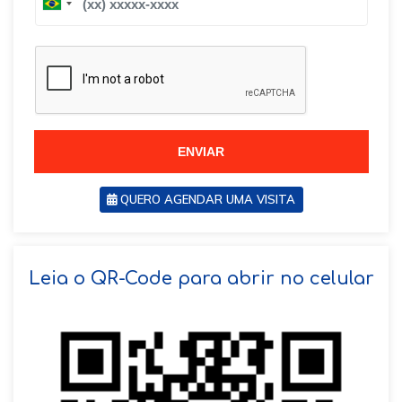
B
r
r
a
a
z
z
i
i
l
l
+
+
5
5
5
5
ENVIAR
QUERO AGENDAR UMA VISITA
SOLICITAR AGENDAMENTO
Leia o QR-Code para abrir no celular
VOLTAR