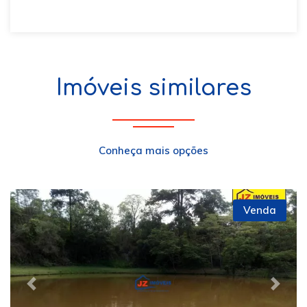
Imóveis similares
Conheça mais opções
Venda
Previous
Next