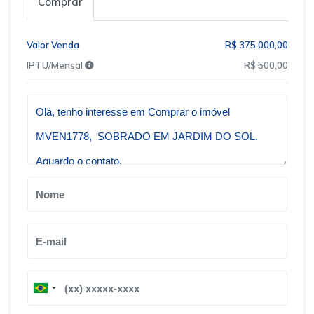
Comprar
Valor Venda
R$ 375.000,00
IPTU/Mensal
R$ 500,00
Qual o melhor dia e horário pra você?
B
B
r
r
a