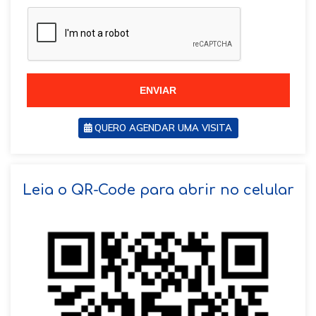
a
z
z
i
i
l
l
+
+
5
5
5
5
ENVIAR
QUERO AGENDAR UMA VISITA
SOLICITAR AGENDAMENTO
Leia o QR-Code para abrir no celular
VOLTAR