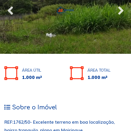
ÁREA ÚTIL
ÁREA TOTAL
1.000 m²
1.000 m²
Sobre o Imóvel
REF:1762/50- Excelente terreno em boa localização,
bairro tranquilo, plano em Mairinque.