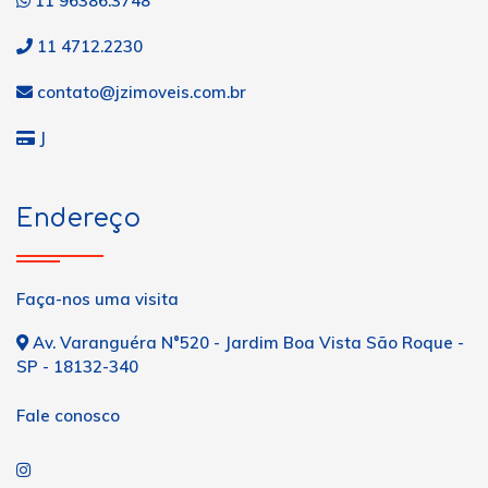
11 96386.3748
11 4712.2230
contato@jzimoveis.com.br
J
Endereço
Faça-nos uma visita
Av. Varanguéra N°520 - Jardim Boa Vista São Roque -
SP - 18132-340
Fale conosco