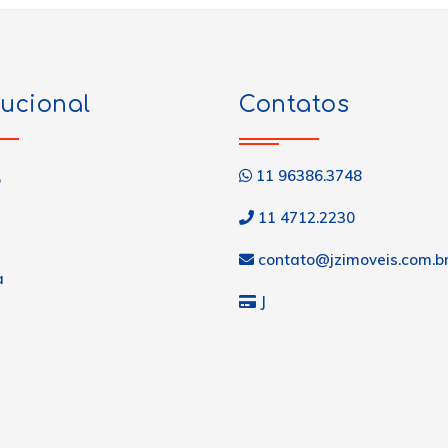
tucional
Contatos
11 96386.3748
o
11 4712.2230
contato@jzimoveis.com.b
a
J
s