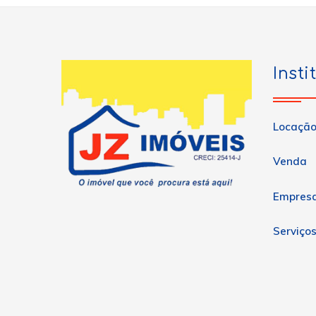
Insti
Locaçã
Venda
Empres
Serviço