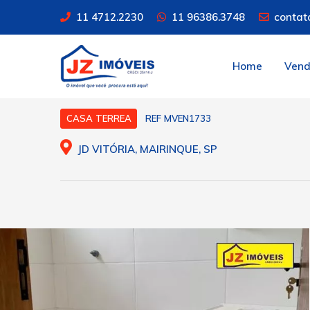
11 4712.2230
11 96386.3748
contat
Home
Ven
REF MVEN1733
CASA TERREA
JD VITÓRIA, MAIRINQUE, SP