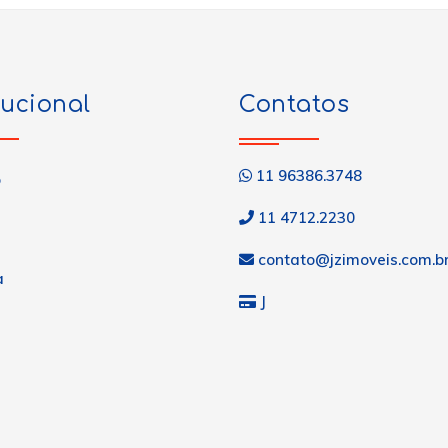
tucional
Contatos
11 96386.3748
o
11 4712.2230
contato@jzimoveis.com.b
a
J
s