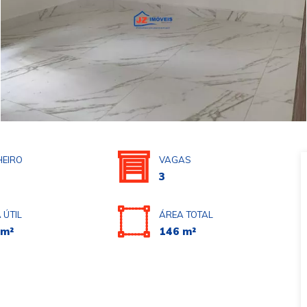
EIRO
VAGAS
3
 ÚTIL
ÁREA TOTAL
 m²
146 m²