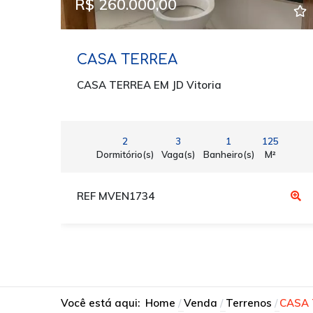
R$ 260.000,00
CASA TERREA
CASA TERREA EM JD Vitoria
2
3
1
125
Dormitório(s)
Vaga(s)
Banheiro(s)
M²
REF MVEN1734
Você está aqui:
Home
Venda
Terrenos
CASA 