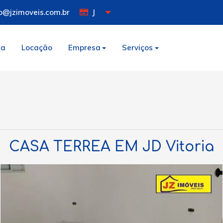
o@jzimoveis.com.br
J
da
Locação
Empresa
Serviços
CASA TERREA EM JD Vitoria