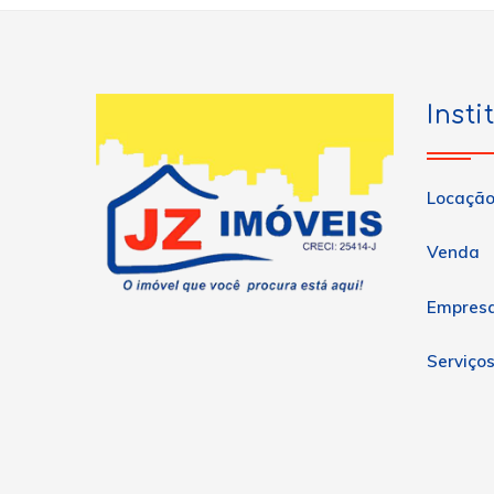
Insti
Locaçã
Venda
Empres
Serviço