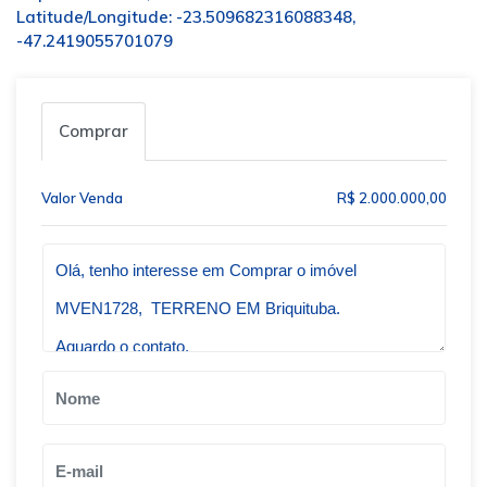
Latitude/Longitude: -23.509682316088348,
-47.2419055701079
Comprar
Valor Venda
R$ 2.000.000,00
Qual o melhor dia e horário pra você?