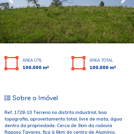
ÁREA ÚTIL
ÁREA TOTAL
100.000 m²
100.000 m²
Sobre o Imóvel
Ref. 1728-10 Terreno no distrito industrial, boa
topografia, aproveitamento total, livre de mata, água
dentro da propriedade. Cerca de 3km da rodovia
Raposo Tavares, fica à 6km do centro de Alumínio.