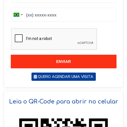
B
B
r
r
a
a
z
z
i
i
l
l
+
+
5
5
5
5
ENVIAR
QUERO AGENDAR UMA VISITA
SOLICITAR AGENDAMENTO
Leia o QR-Code para abrir no celular
VOLTAR