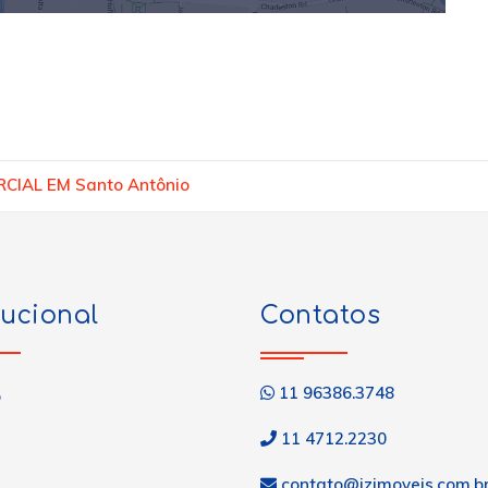
CIAL EM Santo Antônio
tucional
Contatos
11 96386.3748
o
11 4712.2230
contato@jzimoveis.com.b