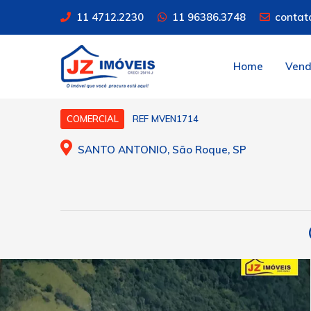
11 4712.2230
11 96386.3748
contat
Home
Ven
REF MVEN1714
COMERCIAL
SANTO ANTONIO, São Roque, SP