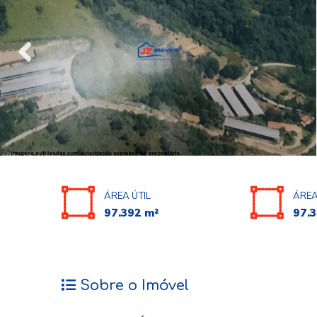
ÁREA ÚTIL
ÁREA
97.392 m²
97.3
Sobre o Imóvel