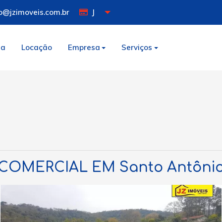
o@jzimoveis.com.br
J
da
Locação
Empresa
Serviços
COMERCIAL EM Santo Antôni