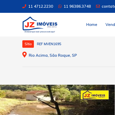
11 4712.2230
11 96386.3748
contat
Home
Ven
REF MVEN1695
Sítio
Rio Acima, São Roque, SP