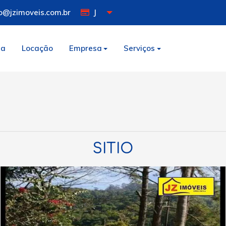
o@jzimoveis.com.br
J
da
Locação
Empresa
Serviços
SITIO