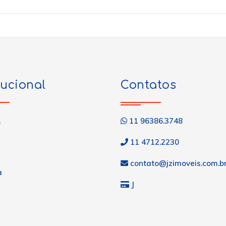
tucional
Contatos
11 96386.3748
o
11 4712.2230
contato@jzimoveis.com.b
a
J
s