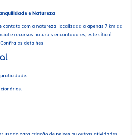
ranquilidade e Natureza
 contato com a natureza, localizada a apenas 7 km da
ial e recursos naturais encantadores, este sítio é
Confira os detalhes:
al
praticidade.
cionários.
r usado para criação de peixes ou outras atividades