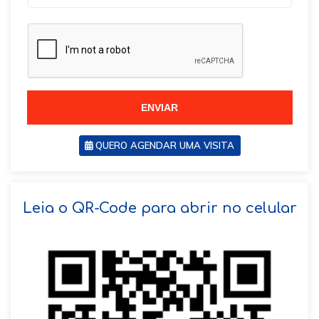
r
a
a
z
z
i
i
l
l
+
+
5
5
5
5
ENVIAR
QUERO AGENDAR UMA VISITA
SOLICITAR AGENDAMENTO
Leia o QR-Code para abrir no celular
VOLTAR