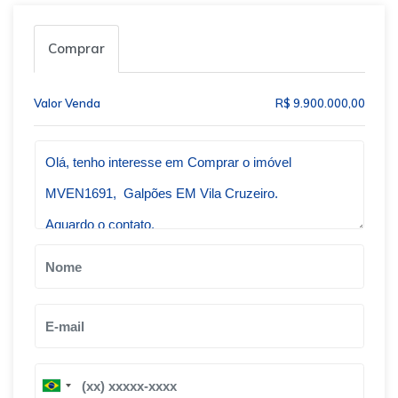
Comprar
Valor Venda
R$ 9.900.000,00
Qual o melhor dia e horário pra você?
B
B
r