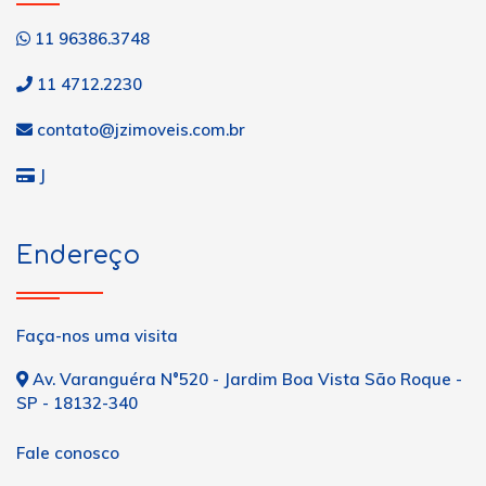
11 96386.3748
11 4712.2230
contato@jzimoveis.com.br
J
Endereço
Faça-nos uma visita
Av. Varanguéra N°520 - Jardim Boa Vista São Roque -
SP - 18132-340
Fale conosco