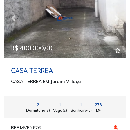
Previous
Next
R$ 400.000,00
CASA TERREA
CASA TERREA EM Jardim Villaça
2
1
1
278
Dormitório(s)
Vaga(s)
Banheiro(s)
M²
REF MVEN626