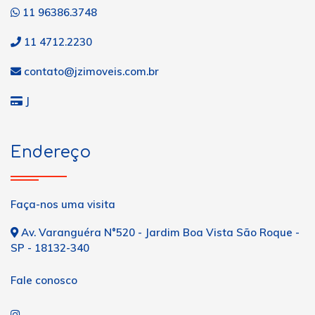
11 96386.3748
11 4712.2230
contato@jzimoveis.com.br
J
Endereço
Faça-nos uma visita
Av. Varanguéra N°520 - Jardim Boa Vista São Roque -
SP - 18132-340
Fale conosco