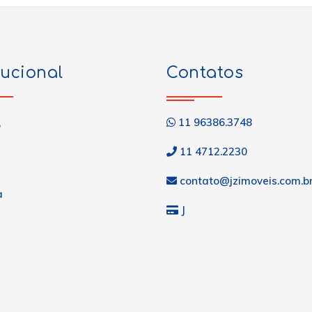
tucional
Contatos
11 96386.3748
o
11 4712.2230
contato@jzimoveis.com.b
a
J
s