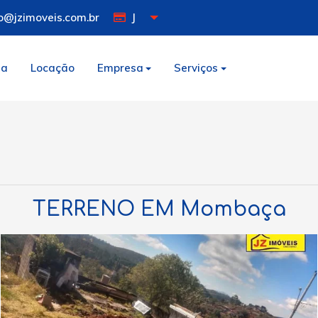
o@jzimoveis.com.br
J
da
Locação
Empresa
Serviços
TERRENO EM Mombaça