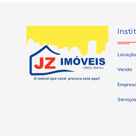
Insti
Locaçã
Venda
Empres
Serviço