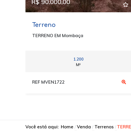
R$ 90.000,00
Terreno
TERRENO EM Mombaça
1.200
M²
REF MVEN1722
Você está aqui:
Home
Venda
Terrenos
TERR