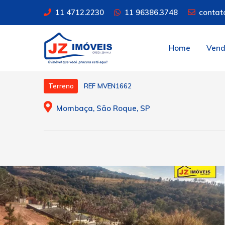
11 4712.2230
11 96386.3748
contat
Home
Ven
REF MVEN1662
Terreno
Mombaça, São Roque, SP