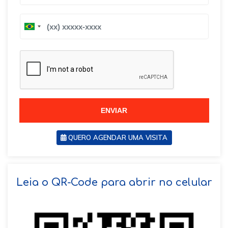
B
B
r
r
a
a
z
z
i
i
l
l
+
+
5
5
5
5
ENVIAR
QUERO AGENDAR UMA VISITA
SOLICITAR AGENDAMENTO
Leia o QR-Code para abrir no celular
VOLTAR