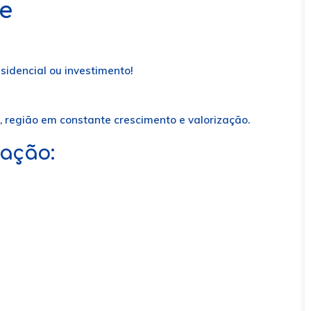
e
esidencial ou investimento!
i, região em constante crescimento e valorização.
zação: