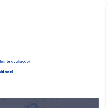
iante avaliação)
nidade!