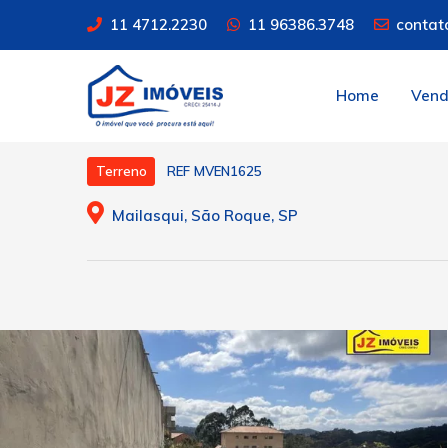
11 4712.2230
11 96386.3748
contat
Home
Ven
REF MVEN1625
Terreno
Mailasqui, São Roque, SP