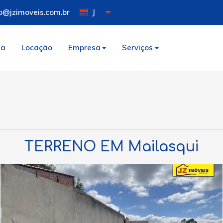
o@jzimoveis.com.br
J
da
Locação
Empresa
Serviços
TERRENO EM Mailasqui