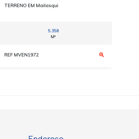
TERRENO EM Mailasqui
TER
5.358
M²
REF MVEN1972
REF