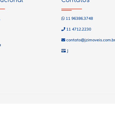
tucional
Contatos
11 96386.3748
o
11 4712.2230
contato@jzimoveis.com.b
a
J
s
os.