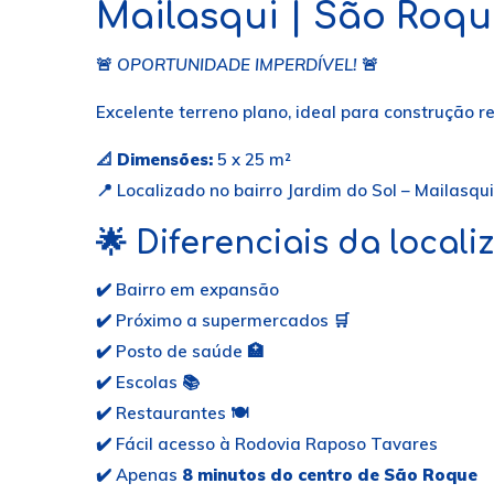
Mailasqui | São Roqu
🚨
OPORTUNIDADE IMPERDÍVEL!
🚨
Excelente terreno plano, ideal para construção r
📐
Dimensões:
5 x 25 m²
📍 Localizado no bairro Jardim do Sol – Mailasqu
🌟
Diferenciais da locali
✔️ Bairro em expansão
✔️ Próximo a supermercados 🛒
✔️ Posto de saúde 🏥
✔️ Escolas 📚
✔️ Restaurantes 🍽️
✔️ Fácil acesso à Rodovia Raposo Tavares
✔️ Apenas
8 minutos do centro de São Roque