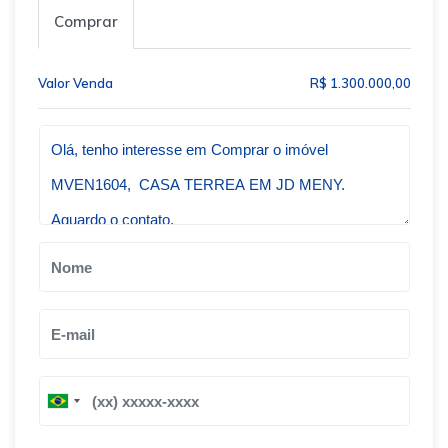
Comprar
Valor Venda
R$ 1.300.000,00
Qual o melhor dia e horário pra você?
B
B
r
r
a
a
z