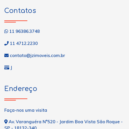
Contatos
11 96386.3748
11 4712.2230
contato@jzimoveis.com.br
J
Endereço
Faça-nos uma visita
Av. Varanguéra N°520 - Jardim Boa Vista São Roque -
SP - 18132-340