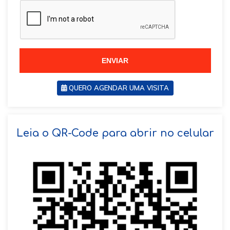
z
i
i
l
l
+
+
5
5
5
5
ENVIAR
QUERO AGENDAR UMA VISITA
SOLICITAR AGENDAMENTO
Leia o QR-Code para abrir no celular
VOLTAR