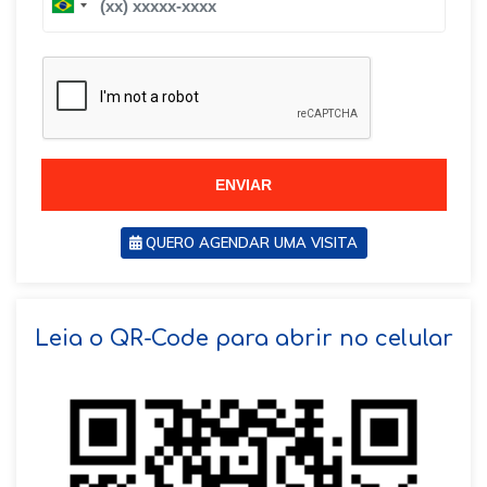
B
r
r
a
a
z
z
i
i
l
l
+
+
5
5
5
5
ENVIAR
QUERO AGENDAR UMA VISITA
SOLICITAR AGENDAMENTO
Leia o QR-Code para abrir no celular
VOLTAR