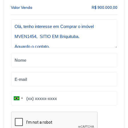
Valor Venda
R$ 900.000,00
Qual o melhor dia e horário pra você?
B
B
r
r
a
a
z
z
i
i
l
l
+