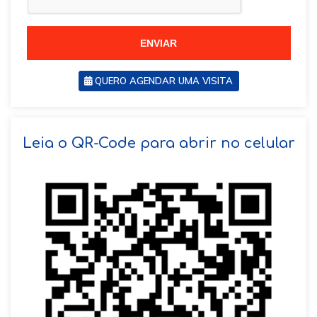
+
5
5
5
5
ENVIAR
QUERO AGENDAR UMA VISITA
SOLICITAR AGENDAMENTO
Leia o QR-Code para abrir no celular
VOLTAR