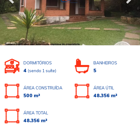
DORMITÓRIOS
BANHEIROS
4
5
(sendo 1 suíte)
ÁREA CONSTRUÍDA
ÁREA ÚTIL
500 m²
48.356 m²
ÁREA TOTAL
48.356 m²