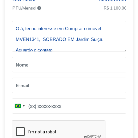
IPTU/Mensal
R$ 1.100,00
Qual o melhor dia e horário pra você?
B
B
r
r
a
a
z
z
i
i
l
l
+