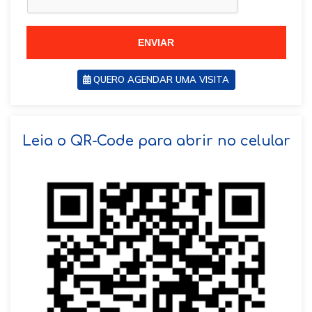
+
5
5
5
5
ENVIAR
QUERO AGENDAR UMA VISITA
SOLICITAR AGENDAMENTO
Leia o QR-Code para abrir no celular
VOLTAR