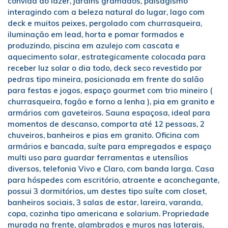
convida ao lazer, jardins gramados, paisagismo
interagindo com a beleza natural do lugar, lago com
deck e muitos peixes, pergolado com churrasqueira,
iluminação em lead, horta e pomar formados e
produzindo, piscina em azulejo com cascata e
aquecimento solar, estrategicamente colocada para
receber luz solar o dia todo, deck seco revestido por
pedras tipo mineira, posicionada em frente do salão
para festas e jogos, espaço gourmet com trio mineiro (
churrasqueira, fogão e forno a lenha ), pia em granito e
armários com gaveteiros. Sauna espaçosa, ideal para
momentos de descanso, comporta até 12 pessoas, 2
chuveiros, banheiros e pias em granito. Oficina com
armários e bancada, suíte para empregados e espaço
multi uso para guardar ferramentas e utensílios
diversos, telefonia Vivo e Claro, com banda larga. Casa
para hóspedes com escritório, atraente e aconchegante,
possui 3 dormitórios, um destes tipo suíte com closet,
banheiros sociais, 3 salas de estar, lareira, varanda,
copa, cozinha tipo americana e solarium. Propriedade
murada na frente, alambrados e muros nas laterais,