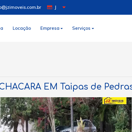
o@jzimoveis.com.br
J
da
Locação
Empresa
Serviços
CHACARA EM Taipas de Pedra