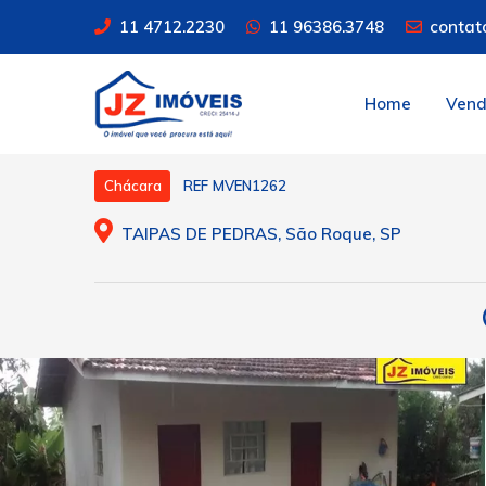
11 4712.2230
11 96386.3748
contat
Home
Ven
REF MVEN1262
Chácara
TAIPAS DE PEDRAS, São Roque, SP