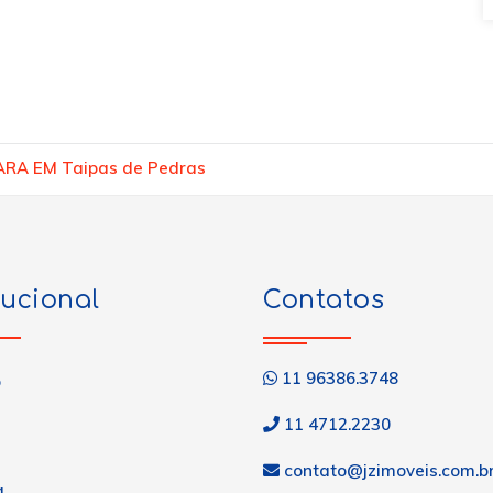
RA EM Taipas de Pedras
tucional
Contatos
11 96386.3748
o
11 4712.2230
contato@jzimoveis.com.b
a