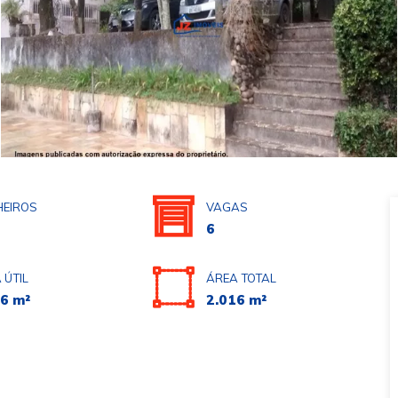
EIROS
VAGAS
6
 ÚTIL
ÁREA TOTAL
6 m²
2.016 m²