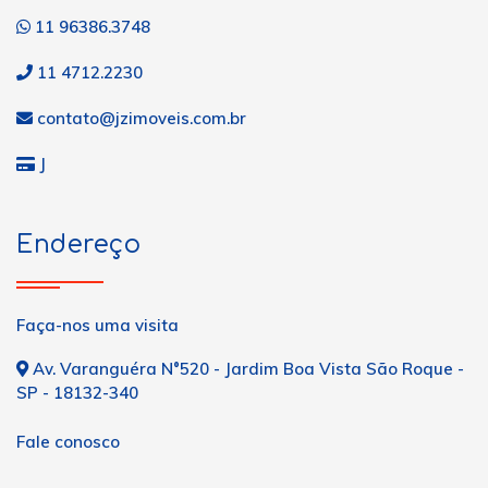
11 96386.3748
11 4712.2230
contato@jzimoveis.com.br
J
Endereço
Faça-nos uma visita
Av. Varanguéra N°520 - Jardim Boa Vista São Roque -
SP - 18132-340
Fale conosco