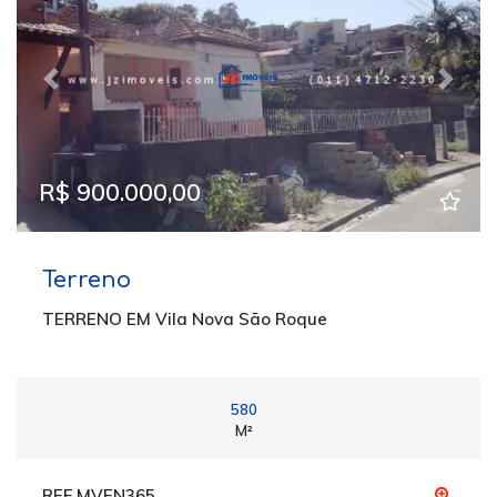
Previous
Next
R$ 900.000,00
Terreno
TERRENO EM Vila Nova São Roque
580
M²
REF MVEN365