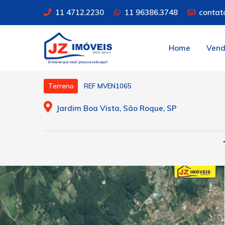
11 4712.2230
11 96386.3748
contat
Home
Ven
REF MVEN1065
Terreno
Jardim Boa Vista, São Roque, SP