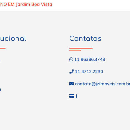
NO EM Jardim Boa Vista
tucional
Contatos
11 96386.3748
o
11 4712.2230
contato@jzimoveis.com.b
a
J
s