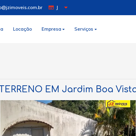
o@jzimoveis.com.br
J
da
Locação
Empresa
Serviços
TERRENO EM Jardim Boa Vist