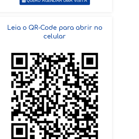
QUERO AGENDAR UMA VISITA
SOLICITAR AGENDAMENTO
Leia o QR-Code para abrir no
celular
VOLTAR