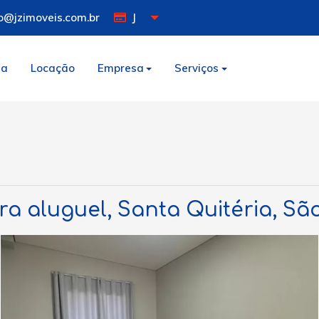
o@jzimoveis.com.br
J
da
Locação
Empresa
Serviços
ra aluguel, Santa Quitéria, S