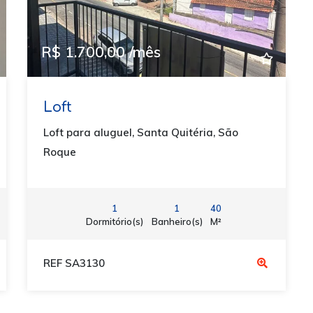
R$ 1.700,00 /mês
Loft
Loft para aluguel, Santa Quitéria, São
Roque
1
1
40
Dormitório(s)
Banheiro(s)
M²
REF SA3130