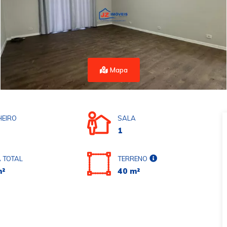
Mapa
EIRO
SALA
1
 TOTAL
TERRENO
m²
40 m²