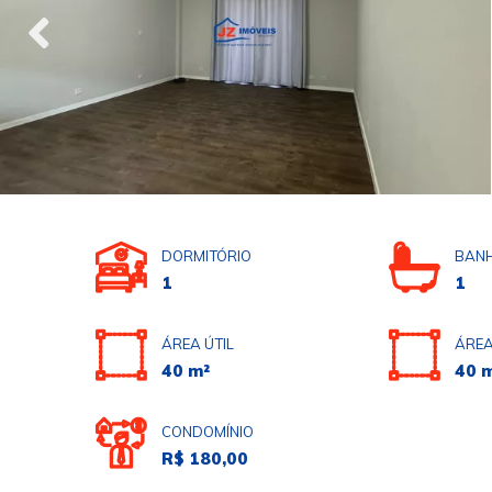
DORMITÓRIO
BANH
1
1
ÁREA ÚTIL
ÁREA
40 m²
40 
CONDOMÍNIO
R$ 180,00