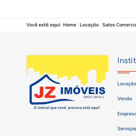
Você está aqui:
Home
Locação
Salas Comerci
Insti
Locaçã
Venda
Empres
Serviço