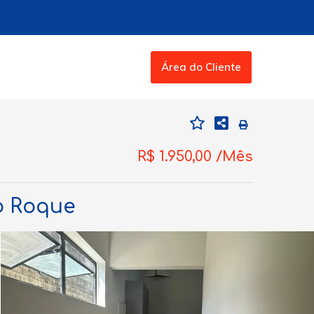
Área do Cliente
R$ 1.950,00 /Mês
ão Roque