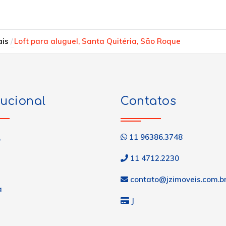
ais
Loft para aluguel, Santa Quitéria, São Roque
tucional
Contatos
11 96386.3748
o
11 4712.2230
contato@jzimoveis.com.b
a
J
s